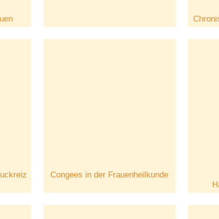
auen
Chroni
Juckreiz
Congees in der Frauenheilkunde
H