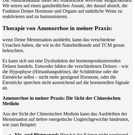
Die Naturheilkunde bietet bei Amenorrhoe wertvolle Möglichkeiten.
Wir setzen auf einen ganzheitlichen Ansatz, der darauf abzielt, die
Funktion Deiner Hormone und Organe auf natürliche Weise zu
reaktivieren und zu harmonisieren.
Therapie von Amenorrhoe in meiner Praxis:
wenn Deine Menstruation ausbleibt, kann das verschiedene
Ursachen haben, die wir in der Naturheilkunde und TCM genau
beleuchten.
Es kann sich um eine Dysfunktion der hormonproduzierenden
Drüsen handeln. Entweder bilden die verschiedenen Drüsen – wie
die Hypophyse (Hirnanhangsdrüse), die Schilddrüse oder die
Eierstöcke selbst – nicht mehr genügend Hormone, oder die
Eierstöcke sprechen nicht ausreichend auf die hormonellen Signale
an.
Amenorrhoe in meiner Praxis: Die Sicht der Chinesischen
Medizin
Aus der Sicht der Chinesischen Medizin kann das Ausbleiben der
Menstruation auf tiefere energetische Ungleichgewichte hindeuten,
wie zum Beispiel:
Yin- und Blutmangel:
Hier hat der Körper nicht genügend