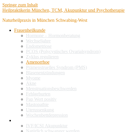
Springe zum Inhalt
Heilpraktikerin München, TCM, Akupunktur und Psychotherapie
Naturheilpraxis in München Schwabing-West
Frauenheilkunde
Hormone – Hormonberatung
Wechseljahre
Endometriose
PCOS (Polycystisches Ovarialsyndrom)
Zyklus regulieren
Amenorrhoe
Prämenstruelles Syndrom (PMS)
Blasenentzündungen
Myome
Akne
Menstruationsbeschwerden
Fehlgeburten
Pap Wert positiv
Mastopathie
Uterussenkung
Wochenbettdepression
Kinderwunsch
IVF/ICSI Akupunktur
Natürlich schwanger werden