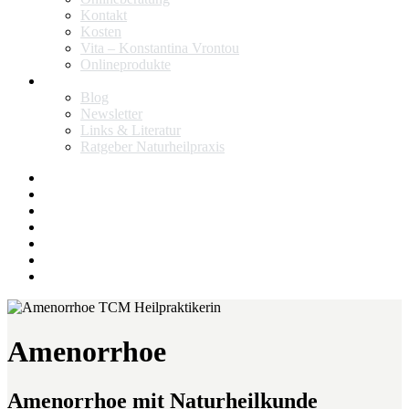
Kontakt
Kosten
Vita – Konstantina Vrontou
Onlineprodukte
Ratgeber
Blog
Newsletter
Links & Literatur
Ratgeber Naturheilpraxis
facebook
instagram
linkedin
pinterest
youtube
heilpraxis.vrontou@gmail.com
phone
Amenorrhoe
Amenorrhoe mit Naturheilkunde