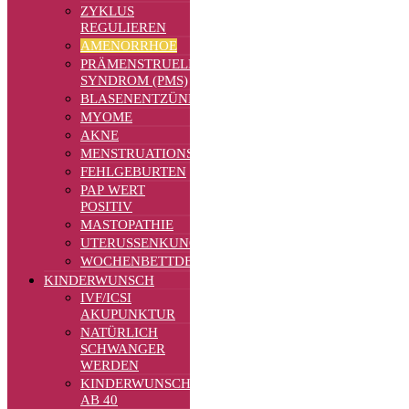
ZYKLUS
REGULIEREN
AMENORRHOE
PRÄMENSTRUELLES
SYNDROM (PMS)
BLASENENTZÜNDUNGEN
MYOME
AKNE
MENSTRUATIONSBESCHWERDEN
FEHLGEBURTEN
PAP WERT
POSITIV
MASTOPATHIE
UTERUSSENKUNG
WOCHENBETTDEPRESSION
KINDERWUNSCH
IVF/ICSI
AKUPUNKTUR
NATÜRLICH
SCHWANGER
WERDEN
KINDERWUNSCH
AB 40