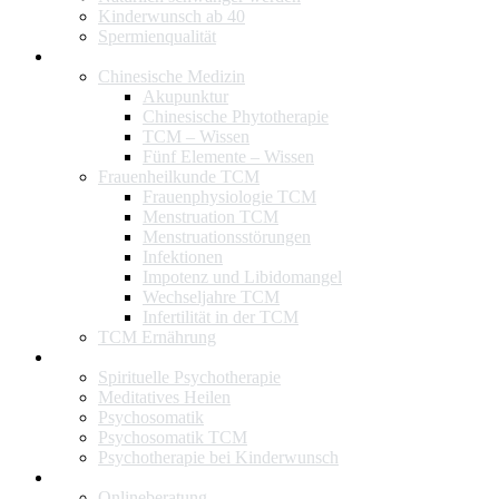
Kinderwunsch ab 40
Spermienqualität
TCM & Akupunktur
Chinesische Medizin
Akupunktur
Chinesische Phytotherapie
TCM – Wissen
Fünf Elemente – Wissen
Frauenheilkunde TCM
Frauenphysiologie TCM
Menstruation TCM
Menstruationsstörungen
Infektionen
Impotenz und Libidomangel
Wechseljahre TCM
Infertilität in der TCM
TCM Ernährung
Psychotherapie
Spirituelle Psychotherapie
Meditatives Heilen
Psychosomatik
Psychosomatik TCM
Psychotherapie bei Kinderwunsch
Praxis-Infos
Onlineberatung