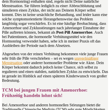
dem Hormonring) enthalten sind, regeln nicht Deine natürliche
Menstruation. Sie führen lediglich zu einer Abbruchblutung und
simulieren einen Zyklus, der nicht aus Deinem Körper selbst
kommt. Dies ist keine ursächliche Behandlung, und leider kann eine
solche symptomorientierte Herangehensweise das Problem
langfristig sogar verschärfen. Es ist eine häufige Beobachtung, dass
Amenorrhoe und Zyklusstörungen nach jahrelanger Einnahme der
Pille auftreten können, bekannt als
Post-Pill Amenorrhoe
. Auch
bei Patientinnen, die hormonelle Verhütungsmittel wie den
Hormonring verwendet haben, sehe ich in meiner Praxis oft das
Ausbleiben der Periode nach dem Absetzen.
Abgesehen von der reinen Verhütung bekommen viele junge Frauen
sehr früh die Pille verschrieben – sei es wegen
unregelmäßiger
Menstruation
oder anderer hormoneller Probleme wie Akne. Dein
Körper bekommt dadurch jedoch keine Chance, sich selbst zu
regulieren und einen stabilen, natürlichen Zyklus zu entwickeln. Das
ist gerade im Hinblick auf einen späteren Kinderwunsch von großer
Bedeutung.
TCM bei jungen Frauen mit Amenorrhoe:
Frühzeitig handeln lohnt sich!
Bei Amenorrhoe und anderen hormonellen Störungen bietet die
Traditionelle Chinesische Medizin (TCM) sehr gute Möglichkeiten,