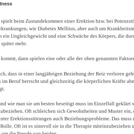
itness
 spielt beim Zustandekommen einer Erektion bzw. bei Potenzstö
rkrankungen, wie Diabetes Mellitus, aber auch um Krankheitsmu
um ein Ungleichgewicht und eine Schwäche des Körpers, die dur
 später mehr.
kommt, dann spielen eine oder alle der oben genannten Faktore
ich, dass in einer langjährigen Beziehung der Reiz verloren geh
 im Beruf herrscht und gleichzeitig die körperlichen Kräfte a
gt.
nd wie man sie am besten beseitigt muss im Einzelfall geklärt
zubeziehen. Oft schleichen sich Gewohnheiten und Muster ein, 
nter Erektionsstörungen auch Beziehungsprobleme. Das muss ni
 Rolle. Oft ist es sinnvoll sie in die Therapie miteinzubeziehen 
s um die Freude von beiden.