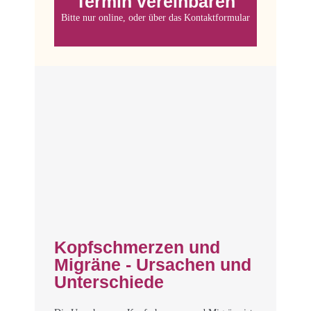
Termin vereinbaren
Online buchen
Bitte nur online, oder über das Kontaktformular
Kopfschmerzen und
Migräne - Ursachen und
Unterschiede