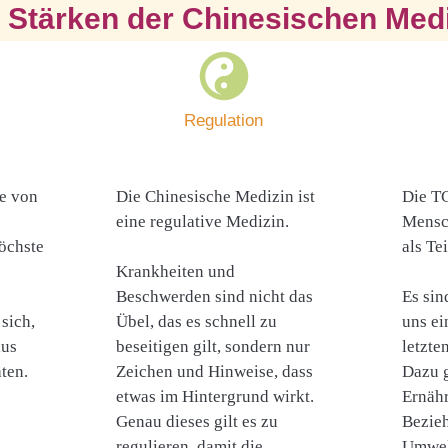
 Stärken der Chinesischen Med
Regulation
te von
Die Chinesische Medizin ist
Die T
eine regulative Medizin.
Mensc
öchste
als Te
Krankheiten und
Beschwerden sind nicht das
Es sin
sich,
Übel, das es schnell zu
uns ei
aus
beseitigen gilt, sondern nur
letzte
ten.
Zeichen und Hinweise, dass
Dazu 
etwas im Hintergrund wirkt.
Ernäh
Genau dieses gilt es zu
Bezie
regulieren, damit die
Umwelt