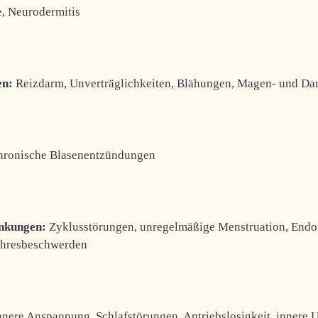
, Neurodermitis
en:
Reizdarm, Unverträglichkeiten, Blähungen, Magen- und D
ronische Blasenentzündungen
nkungen:
Zyklusstörungen, unregelmäßige Menstruation, Endo
ahresbeschwerden
nnere Anspannung, Schlafstörungen, Antriebslosigkeit, innere 