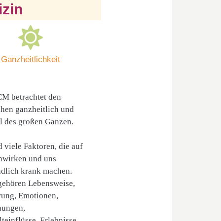
izin
Ganzheitlichkeit
CM betrachtet den
hen ganzheitlich und
il des großen Ganzen.
d viele Faktoren, die auf
nwirken und uns
ndlich krank machen.
gehören Lebensweise,
rung, Emotionen,
hungen,
einflüsse, Erlebnisse