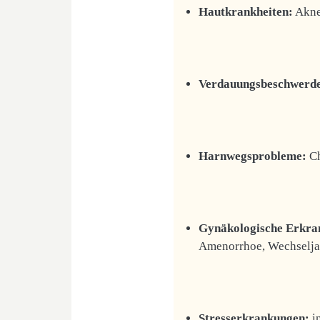
Hautkrankheiten:
Akne
Verdauungsbeschwerd
Harnwegsprobleme:
Ch
Gynäkologische Erkra
Amenorrhoe, Wechselj
Stresserkrankungen:
i