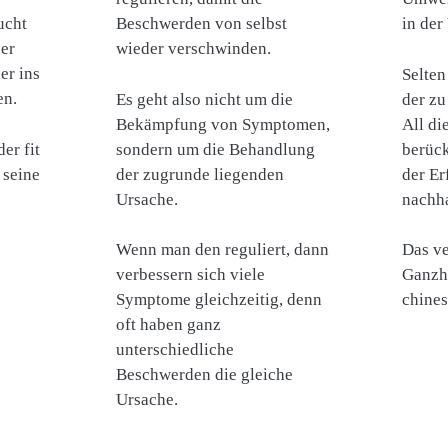
ucht
Beschwerden von selbst
in der
er
wieder verschwinden.
er ins
Selten
en.
Es geht also nicht um die
der zu
Bekämpfung von Symptomen,
All di
er fit
sondern um die Behandlung
berück
 seine
der zugrunde liegenden
der Er
Ursache.
nachha
Wenn man den reguliert, dann
Das ve
verbessern sich viele
Ganzhe
Symptome gleichzeitig, denn
chines
oft haben ganz
unterschiedliche
Beschwerden die gleiche
Ursache.