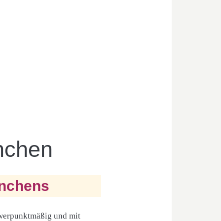
nchen
ünchens
hwerpunktmäßig und mit