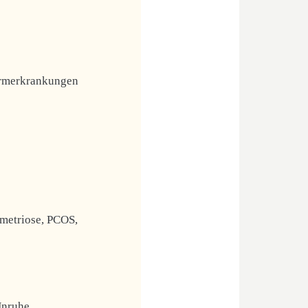
armerkrankungen
metriose, PCOS,
Unruhe